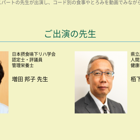
パートの先生が出演し、コード別の食事やとろみを動画でみなが
ご出演の先生
日本摂食嚥下リハ学会
県立
認定士・評議員
人間
管理栄養士
健康
増田 邦子 先生
栢下