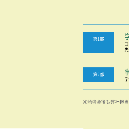
第1部
コ
先
第2部
学
④勉強会後も弊社担当