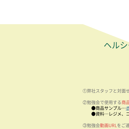
ヘルシ
①弊社スタッフと対面
②勉強会で使用する
商
●商品サンプル…
●資料…レジメ、
③勉強会
動画URL
をご