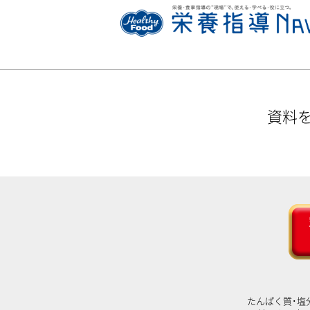
資料
たんぱく質･塩