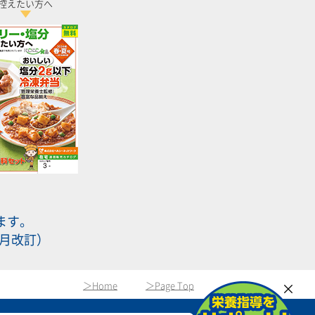
控えたい方へ
ます。
0月改訂）
＞Home
＞Page Top